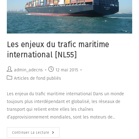
Les enjeux du trafic maritime
international [NL55]
Auteur/autrice
Publication
admin_adecns
12 mai 2015
de
publiée :
Post
Articles de fond publiés
la
category:
publication :
Les enjeux du trafic maritime international Dans un monde
toujours plus interdépendant et globalisé, les réseaux de
transport qui relient entre elles les chaînes
d’approvisionnement mondiales, sont les moteurs de…
Les
Continuer La Lecture
Enjeux