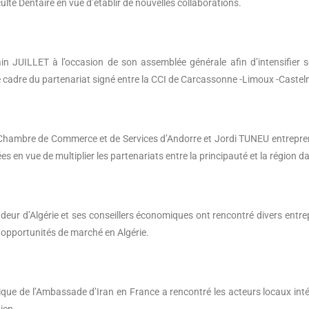
ulté Dentaire en vue d’établir de nouvelles collaborations.
n JUILLET à l’occasion de son assemblée générale afin d’intensifier 
 cadre du partenariat signé entre la CCI de Carcassonne -Limoux -Castel
 Chambre de Commerce et de Services d’Andorre et Jordi TUNEU entrepre
 en vue de multiplier les partenariats entre la principauté et la région d
’Algérie et ses conseillers économiques ont rencontré divers entrepre
 opportunités de marché en Algérie.
e de l’Ambassade d’Iran en France a rencontré les acteurs locaux intér