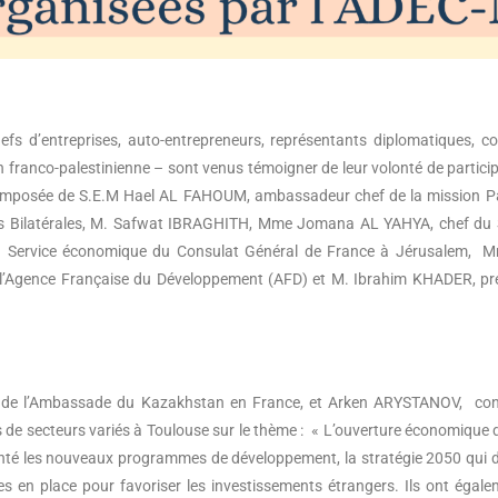
fs d’entreprises, auto-entrepreneurs, représentants diplomatiques, co
 franco-palestinienne – sont venus témoigner de leur volonté de parti
n composée de S.E.M Hael AL FAHOUM, ambassadeur chef de la mission P
ons Bilatérales, M. Safwat IBRAGHITH, Mme Jomana AL YAHYA, chef du
 du Service économique du Consulat Général de France à Jérusalem,
s à l’Agence Française du Développement (AFD) et M. Ibrahim KHADER, pr
de l’Ambassade du Kazakhstan en France, et Arken ARYSTANOV, cons
 de secteurs variés à Toulouse sur le thème : « L’ouverture économique
enté les nouveaux programmes de développement, la stratégie 2050 qui d
 en place pour favoriser les investissements étrangers. Ils ont égalem