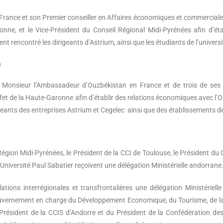
ance et son Premier conseiller en Affaires économiques et commerciales 
onne, et le Vice-Président du Conseil Régional Midi-Pyrénées afin d’ét
nt rencontré les dirigeants d’Astrium, ainsi que les étudiants de l’univers
n
onsieur l’Ambassadeur d’Ouzbékistan en France et de trois de ses co
éfet de la Haute-Garonne afin d’établir des relations économiques avec l’
ants des entreprises Astrium et Cegelec ainsi que des établissements de l
égion Midi-Pyrénées, le Président de la CCI de Toulouse, le Président du 
’Université Paul Sabatier reçoivent une délégation Ministérielle andorrane
ations interrégionales et transfrontalières une délégation Ministér
uvernement en charge du Développement Economique, du Tourisme, de la C
Président de la CCIS d’Andorre et du Président de la Confédération des