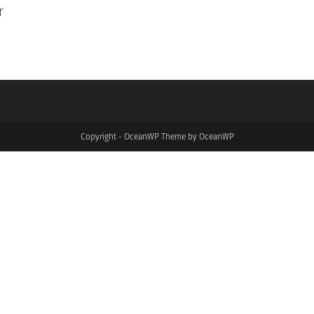
r
Copyright - OceanWP Theme by OceanWP