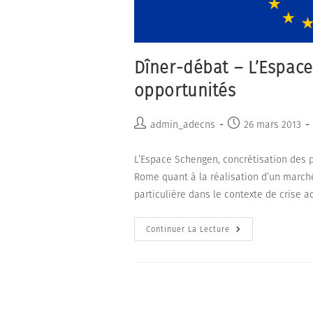
Dîner-débat – L’Espace
opportunités
Auteur/autrice
Publication
admin_adecns
26 mars 2013
de
publiée :
la
L’Espace Schengen, concrétisation des p
publication :
Rome quant à la réalisation d’un marché
particulière dans le contexte de crise a
Dîner-
Continuer La Lecture
Débat
–
L’Espace
Schengen
:
Défis
Et
Opportunités