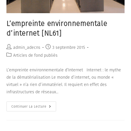
L’empreinte environnementale
d’internet [NL61]
Auteur/autrice
Publication
admin_adecns
3 septembre 2015
de
publiée :
Post
Articles de fond publiés
la
category:
publication :
L’empreinte environnementale d’Internet Internet : le mythe
de la dématérialisation Le monde d’internet, ou monde «
virtuel » n’a rien d’immatériel. Il requiert en effet des
infrastructures de réseaux…
L’empreinte
Continuer La Lecture
Environnementale
D’internet
[NL61]