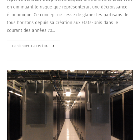
en diminuant le risque que représenterait une décroissance
économique. Ce concept ne cesse de glaner les partisans de
tous horizons depuis sa création aux Etats-Unis dans le
courant des années 70...
L’économie
Continuer La Lecture
Circulaire
[NL
71]