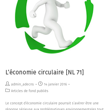
L’économie circulaire [NL 71]
Auteur/autrice
Publication
admin_adecns
14 janvier 2016
de
publiée :
Post
Articles de fond publiés
la
category:
publication :
Le concept d’économie circulaire pourrait s’avérer être une
réponse sérieuse aux problématiques environnementales tout