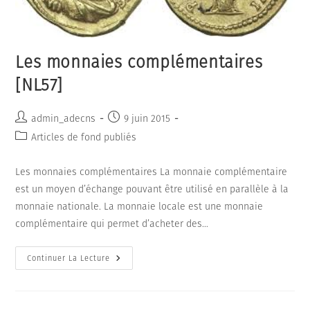
Les monnaies complémentaires
[NL57]
Auteur/autrice
Publication
admin_adecns
9 juin 2015
de
publiée :
Post
Articles de fond publiés
la
category:
publication :
Les monnaies complémentaires La monnaie complémentaire
est un moyen d’échange pouvant être utilisé en parallèle à la
monnaie nationale. La monnaie locale est une monnaie
complémentaire qui permet d’acheter des…
Les
Continuer La Lecture
Monnaies
Complémentaires
[NL57]