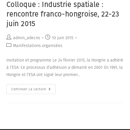
Colloque : Industrie spatiale :
rencontre franco-hongroise, 22-23
juin 2015
Auteur/autrice
Publication
admin_adecns
10 juin 2015
de
publiée :
Post
Manifestations organisées
la
category:
publication :
Invitation et programme Le 24 février 2015, la Hongrie a adhéré
à l’ESA. Ce processus d’adhésion a démarré en 2007. En 1991, la
Hongrie et l’ESA ont signé leur premier…
Colloque
Continuer La Lecture
:
Industrie
Spatiale
:
Rencontre
Franco-
Hongroise,
22-
23
Juin