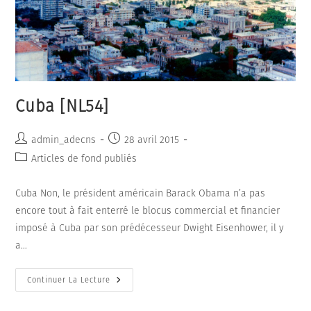
Cuba [NL54]
Auteur/autrice
Publication
admin_adecns
28 avril 2015
de
publiée :
Post
Articles de fond publiés
la
category:
publication :
Cuba Non, le président américain Barack Obama n’a pas
encore tout à fait enterré le blocus commercial et financier
imposé à Cuba par son prédécesseur Dwight Eisenhower, il y
a…
Cuba
Continuer La Lecture
[NL54]