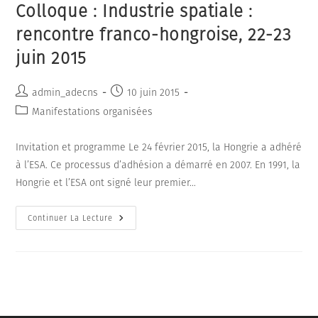
Colloque : Industrie spatiale :
rencontre franco-hongroise, 22-23
juin 2015
Auteur/autrice
Publication
admin_adecns
10 juin 2015
de
publiée :
Post
Manifestations organisées
la
category:
publication :
Invitation et programme Le 24 février 2015, la Hongrie a adhéré
à l’ESA. Ce processus d’adhésion a démarré en 2007. En 1991, la
Hongrie et l’ESA ont signé leur premier…
Colloque
Continuer La Lecture
:
Industrie
Spatiale
:
Rencontre
Franco-
Hongroise,
22-
23
Juin