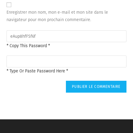
de
comment
votre
Enregistrer mon nom, mon e-mail et mon site dans le
site
navigateur pour mon prochain commentaire.
(facultatif)
* Copy This Password *
* Type Or Paste Password Here *