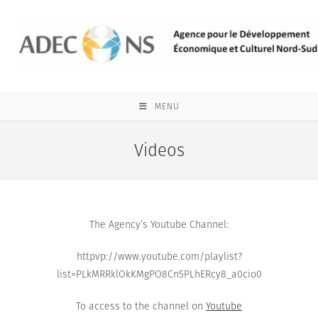
Skip
to
content
MENU
Videos
The Agency’s Youtube Channel:
httpvp://www.youtube.com/playlist?
list=PLkMRRklOkKMgPO8Cn5PLhERcy8_a0cio0
To access to the channel on
Youtube