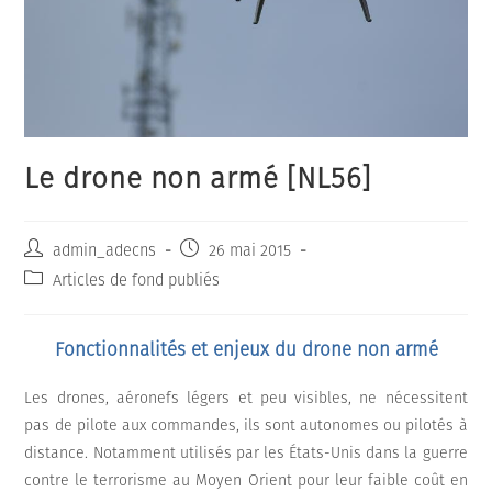
Le drone non armé [NL56]
Auteur/autrice
Publication
admin_adecns
26 mai 2015
de
publiée :
Post
Articles de fond publiés
la
category:
publication :
Fonctionnalités et enjeux du drone non armé
Les drones, aéronefs légers et peu visibles, ne nécessitent
pas de pilote aux commandes, ils sont autonomes ou pilotés à
distance. Notamment utilisés par les États-Unis dans la guerre
contre le terrorisme au Moyen Orient pour leur faible coût en