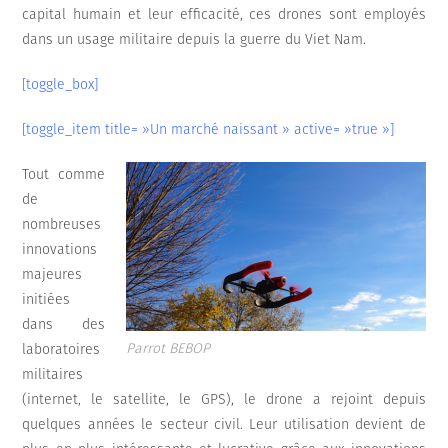
capital humain et leur efficacité, ces drones sont employés
dans un usage militaire depuis la guerre du Viet Nam.
[toggle_box]
[toggle_item title= »Un marché naissant » active= »true »]
Tout comme
de
nombreuses
innovations
majeures
initiées
dans des
Parrot BEBOP
laboratoires
militaires
(internet, le satellite, le GPS), le drone a rejoint depuis
quelques années le secteur civil. Leur utilisation devient de