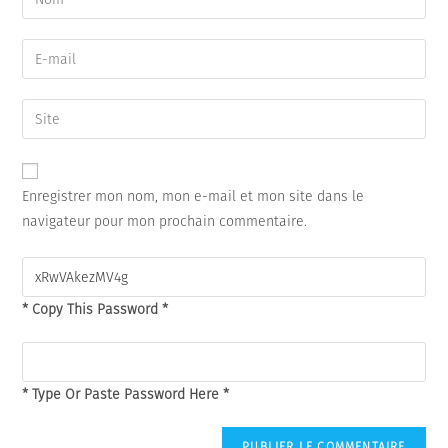
your
name
Enter
or
your
username
email
Saisir
to
address
l’URL
comment
to
de
comment
votre
Enregistrer mon nom, mon e-mail et mon site dans le
site
navigateur pour mon prochain commentaire.
(facultatif)
* Copy This Password *
* Type Or Paste Password Here *