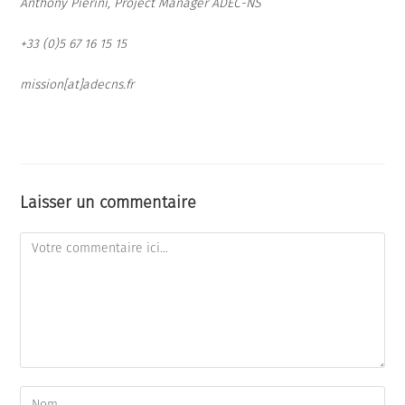
Anthony Pierini, Project Manager ADEC-NS
+33 (0)5 67 16 15 15
mission[at]adecns.fr
Laisser un commentaire
Comment
Enter